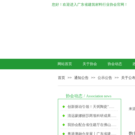
您好！欢迎进入广东省建筑材料行业协会官网！
网站首页
关于协会
协会动态
首页
>>
通知公告
>>
公示公告
>>
关于公布
协会动态
/
Association news
创新驱动引领！天弼陶瓷“......
来源
清远蒙娜丽莎两项科研成果......
我协会配合省住建厅在佛山......
数
粤港澳融合发展丨广东省建......